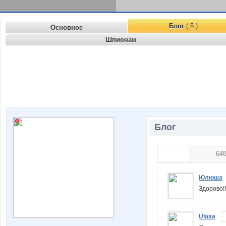
Блог
( 5 )
Основное
Шпионаж
Блог
64
Юлюша
Здорово!
Ulaaa