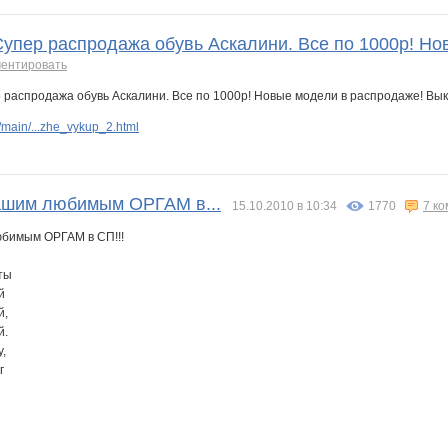
Супер распродажа обувь Аскалини. Все по 1000р! Но
ентировать
main/...zhe_vykup_2.html
ашим любимым ОРГАМ в...
15.10.2010 в 10:34
1770
7 к
бимым ОРГАМ в СП!!!
ты
й
й,
й.
,
г