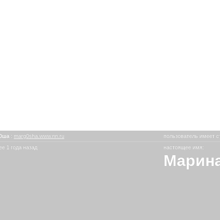
г0ша
:
marg0sha.www.nn.ru
пользователь имеет с
е 1 года назад
настоящее имя:
Марин