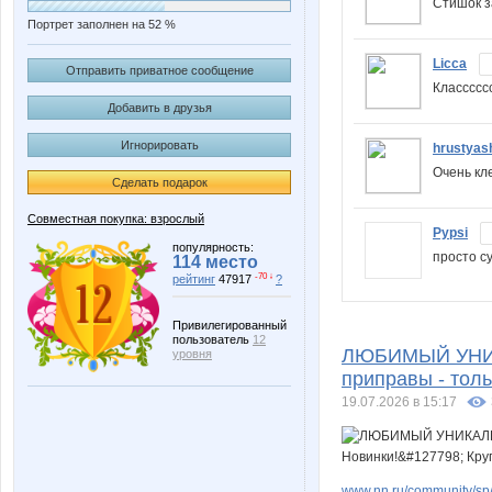
Стишок з
Портрет заполнен на 52 %
Licca
Отправить приватное сообщение
Класссс
Добавить в друзья
Игнорировать
hrustyas
Очень кл
Сделать подарок
Совместная покупка: взрослый
Pypsi
популярность:
просто су
114 место
-70 ↓
рейтинг
47917
?
Привилегированный
пользователь
12
ЛЮБИМЫЙ УНИКА
уровня
приправы - толь
19.07.2026 в 15:17
www.nn.ru/community/sp/f