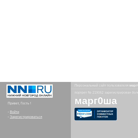
Персональный сайт пользователя
мар
портрет № 219062 зарегистрирован боле
марг0ша
Привет, Гость !
-
Войти
-
Зарегистрироваться