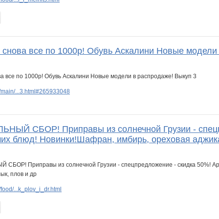
И снова все по 1000р! Обувь Аскалини Новые модели
/main/...3.html#265933048
ЫЙ СБОР! Приправы из солнечной Грузии - спецпр
их блюд! Новинки!Шафран, имбирь, ореховая аджика
ood/...k_plov_i_dr.html