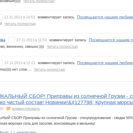
абавный)))))
Читать полностью
Посвящается нашим любимы
12.11.2013 в 14:53
комментирует запись
сс!
Читать полностью
Посвящается нашим л
hka
27.11.2013 в 11:53
комментирует запись
ево, жизненно, смешно:))))
Читать полностью
Посвящается нашим любимы
27.11.2013 в 12:21
комментирует запись
пер)))) нет слов.....
Читать полностью
ЛЬНЫЙ СБОР! Приправы из солнечной Грузии - спе
ко чистый состав! Новинки!&#127798; Крупная морск
32
комментировать
ood/...i_i_melnits.html