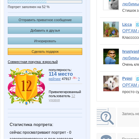
любимы
Портрет заполнен на 52 %
Стишок з
Отправить приватное сообщение
Licca
ОРГАМ в
Добавить в друзья
Класссс
Игнорировать
hrustyas
Сделать подарок
любимы
Совместная покупка: взрослый
Очень кл
популярность:
114 место
Pypsi
-70 ↓
рейтинг
47917
?
ОРГАМ в
просто су
Привилегированный
пользователь
12
уровня
Запись н
Статистика портрета:
сейчас просматривают портрет - 0