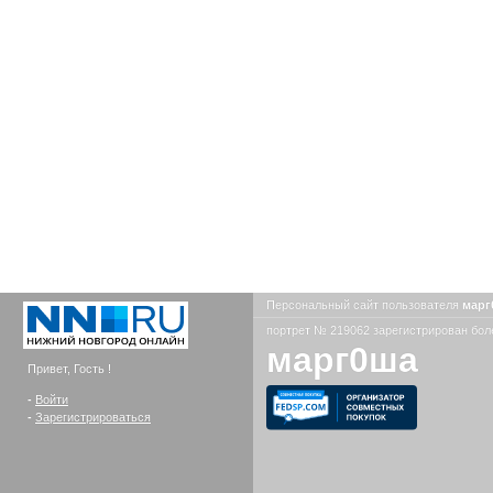
Персональный сайт пользователя
мар
портрет № 219062 зарегистрирован боле
марг0ша
Привет, Гость !
-
Войти
-
Зарегистрироваться