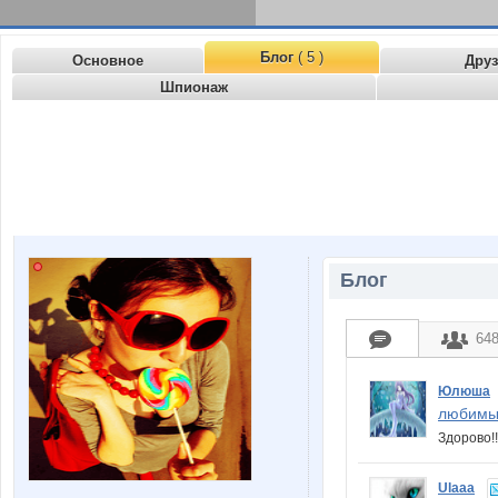
Блог
( 5 )
Основное
Дру
Шпионаж
Блог
64
Юлюша
любимы
Здорово!
Ulaaa