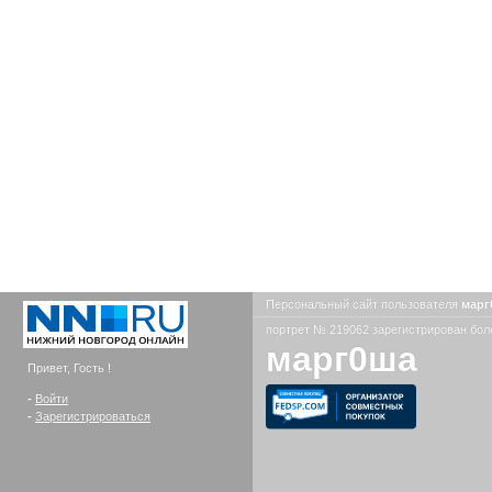
Персональный сайт пользователя
мар
портрет № 219062 зарегистрирован боле
марг0ша
Привет, Гость !
-
Войти
-
Зарегистрироваться