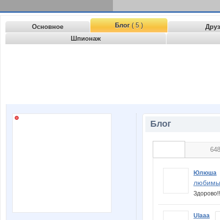
Блог
( 5 )
Основное
Дру
Шпионаж
Блог
64
Юлюша
любимы
Здорово!
Ulaaa