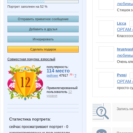
любимы
Портрет заполнен на 52 %
Стишок з
Отправить приватное сообщение
Licca
ОРГАМ в
Добавить в друзья
Класссс
Игнорировать
hrustyas
Сделать подарок
любимы
Совместная покупка: взрослый
Очень кл
популярность:
114 место
Pypsi
-70 ↓
рейтинг
47917
?
ОРГАМ в
просто су
Привилегированный
пользователь
12
уровня
Запись н
Статистика портрета:
сейчас просматривают портрет - 0