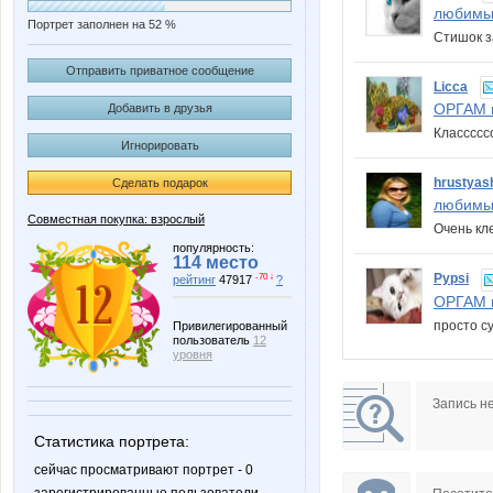
любимы
Портрет заполнен на 52 %
Стишок з
Отправить приватное сообщение
Licca
ОРГАМ в
Добавить в друзья
Класссс
Игнорировать
hrustyas
Сделать подарок
любимы
Совместная покупка: взрослый
Очень кл
популярность:
114 место
Pypsi
-70 ↓
рейтинг
47917
?
ОРГАМ в
просто су
Привилегированный
пользователь
12
уровня
Запись н
Статистика портрета:
сейчас просматривают портрет - 0