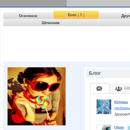
Блог
( 5 )
Основное
Дру
Шпионаж
Блог
64
Юлюша
любимы
Здорово!
Ulaaa