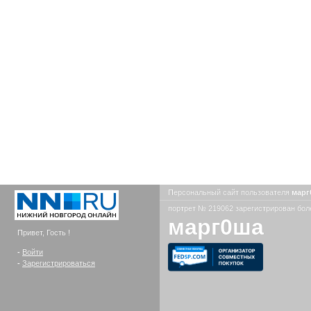
Персональный сайт пользователя
мар
портрет № 219062 зарегистрирован боле
марг0ша
Привет, Гость !
-
Войти
-
Зарегистрироваться