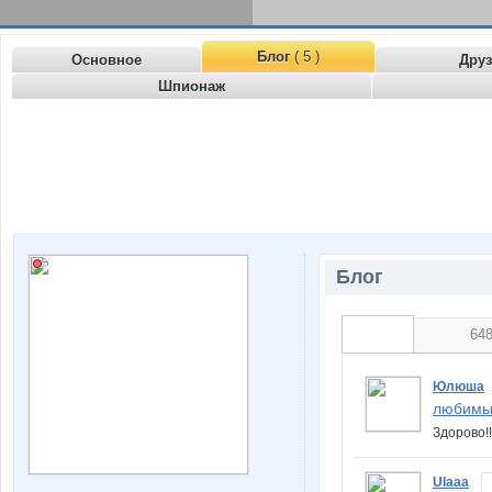
Блог
( 5 )
Основное
Дру
Шпионаж
Блог
64
Юлюша
любимы
Здорово!
Ulaaa