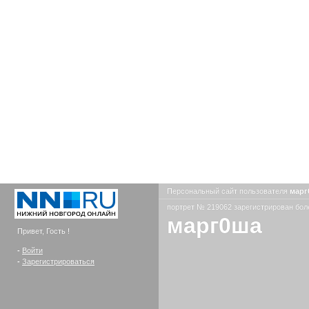
Персональный сайт пользователя
мар
портрет № 219062 зарегистрирован боле
марг0ша
Привет, Гость !
-
Войти
-
Зарегистрироваться