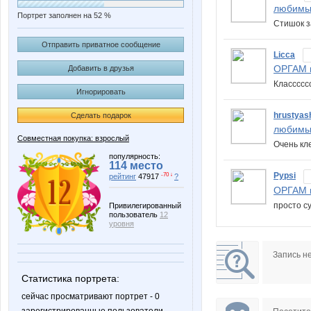
любимы
Портрет заполнен на 52 %
Стишок з
Отправить приватное сообщение
Licca
ОРГАМ в
Добавить в друзья
Класссс
Игнорировать
hrustyas
Сделать подарок
любимы
Совместная покупка: взрослый
Очень кл
популярность:
114 место
Pypsi
-70 ↓
рейтинг
47917
?
ОРГАМ в
просто су
Привилегированный
пользователь
12
уровня
Запись н
Статистика портрета:
сейчас просматривают портрет - 0