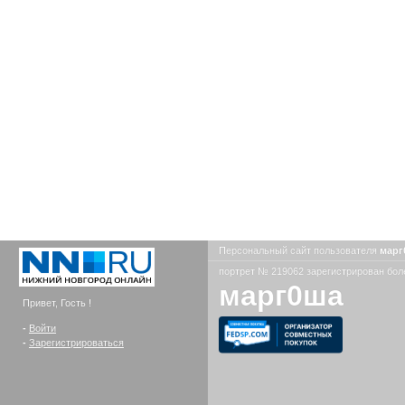
Персональный сайт пользователя
мар
портрет № 219062 зарегистрирован боле
марг0ша
Привет, Гость !
-
Войти
-
Зарегистрироваться