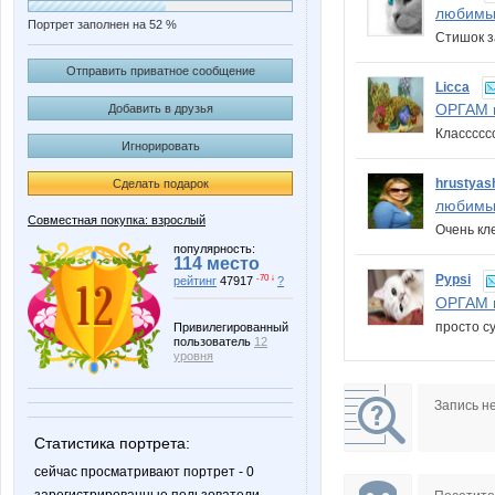
любимы
Портрет заполнен на 52 %
Стишок з
Отправить приватное сообщение
Licca
ОРГАМ в
Добавить в друзья
Класссс
Игнорировать
hrustyas
Сделать подарок
любимы
Совместная покупка: взрослый
Очень кл
популярность:
114 место
Pypsi
-70 ↓
рейтинг
47917
?
ОРГАМ в
просто су
Привилегированный
пользователь
12
уровня
Запись н
Статистика портрета:
сейчас просматривают портрет - 0