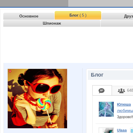
Блог
( 5 )
Основное
Дру
Шпионаж
Блог
64
Юлюша
любимы
Здорово!
Ulaaa