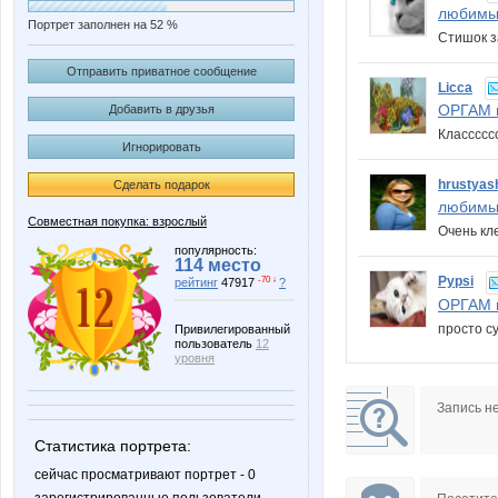
любимы
Портрет заполнен на 52 %
Стишок з
Отправить приватное сообщение
Licca
ОРГАМ в
Добавить в друзья
Класссс
Игнорировать
hrustyas
Сделать подарок
любимы
Совместная покупка: взрослый
Очень кл
популярность:
114 место
Pypsi
-70 ↓
рейтинг
47917
?
ОРГАМ в
просто су
Привилегированный
пользователь
12
уровня
Запись н
Статистика портрета:
сейчас просматривают портрет - 0