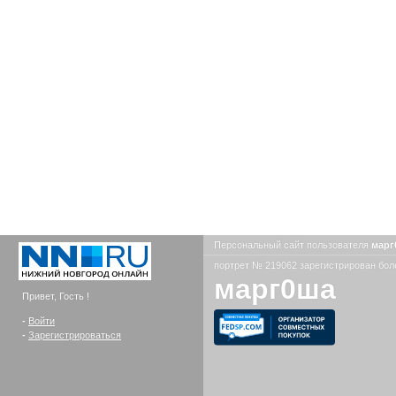
Персональный сайт пользователя
мар
портрет № 219062 зарегистрирован боле
марг0ша
Привет, Гость !
-
Войти
-
Зарегистрироваться