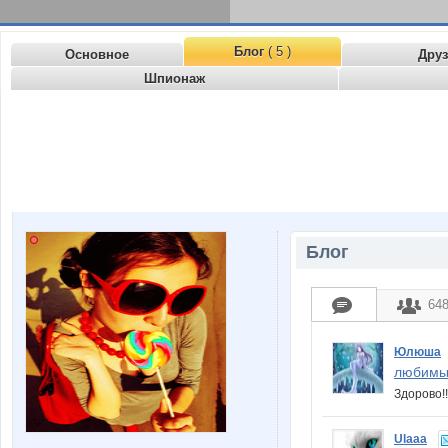
Блог
( 5 )
Основное
Дру
Шпионаж
Блог
64
Юлюша
любимы
Здорово!
Ulaaa