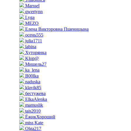
Marssel
qwertynn
Lyga
MEZO
Елена Викторовна Пшеницына
осень555
julia1711
labina
Хуторянка
Klop@
Мишель27
ka_lena
B00lka
naduska
klavik85
бестужева
ElkaAlenka
mamuslik
tais2010
ЁжикХороший
miss Kate
Olga217