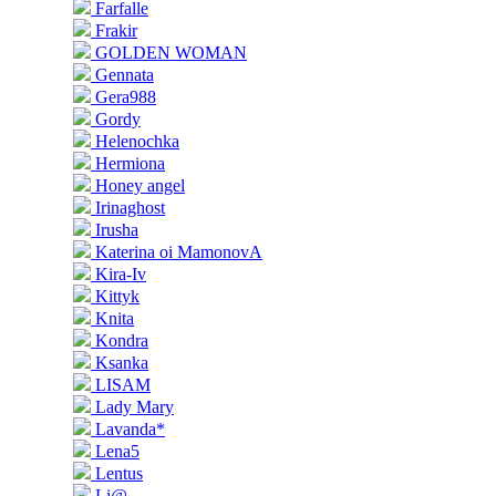
Farfalle
Frakir
GOLDEN WOMAN
Gennata
Gera988
Gordy
Helenochka
Hermiona
Honey angel
Irinaghost
Irusha
Katerina oi MamonovA
Kira-Iv
Kittyk
Knita
Kondra
Ksanka
LISAM
Lady Mary
Lavanda*
Lena5
Lentus
Li@