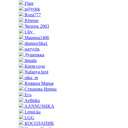
Flare
n@tylek
Roza777
Юленн
Чепецк 2003
Uliy_
Марина1406
diannochka1
натусёк
Душенька
linnala
Крем-сода
Nafanya.best
nika_m
Княжна Марья
Страхова Ирина
Ега
Aellinka
AANNUSHKA
Lenul.ka
LGG
КОСОЛАПИК