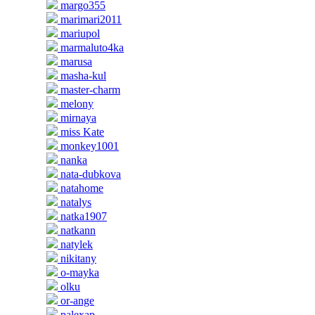
margo355
marimari2011
mariupol
marmaluto4ka
marusa
masha-kul
master-charm
melony
mirnaya
miss Kate
monkey1001
nanka
nata-dubkova
natahome
natalys
natka1907
natkann
natylek
nikitany
o-mayka
olku
or-ange
palexap