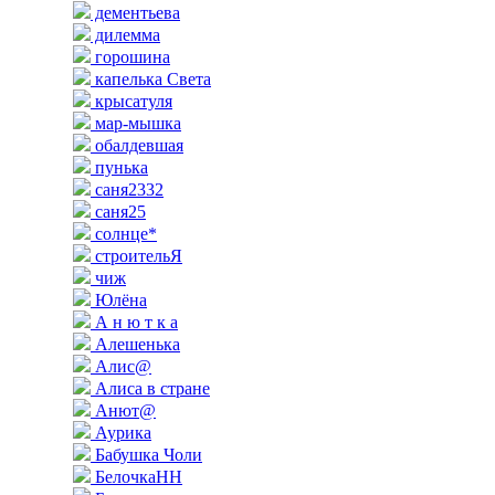
дементьева
дилемма
горошина
капелька Света
крысатуля
мар-мышка
обалдевшая
пунька
саня2332
саня25
солнце*
строительЯ
чиж
Юлёна
А н ю т к а
Алешенька
Алис@
Алиса в стране
Анют@
Аурика
Бабушка Чоли
БелочкаНН