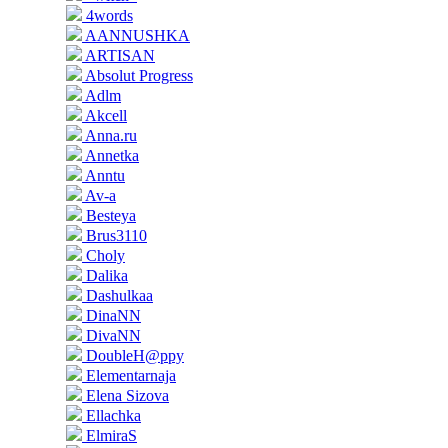
4words
AANNUSHKA
ARTISAN
Absolut Progress
Adlm
Akcell
Anna.ru
Annetka
Anntu
Av-a
Besteya
Brus3110
Choly
Dalika
Dashulkaa
DinaNN
DivaNN
DoubleH@ppy
Elementarnaja
Elena Sizova
Ellachka
ElmiraS