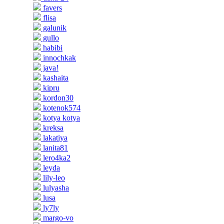
favers
flisa
galunik
gullo
habibi
innochkak
java!
kashaita
kipru
kordon30
kotenok574
kotya kotya
kreksa
lakatiya
lanita81
lero4ka2
leyda
lily-leo
lulyasha
lusa
ly7ly
margo-vo