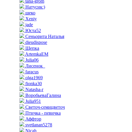
tana-grom
Натусик:)
шеко
Xeniy
jade
Юста52
Сеньорита Наталья
dieudispose
Щепка
ArtemkaEM
Julia06
Лисенок_
faracus
olga1969
fionka30
Natasha-r
ВоробьеваГалина
Julia951
Светоч-семицветоч
Птичка - певичка
Аффтор
svetlanan5278
Nicah