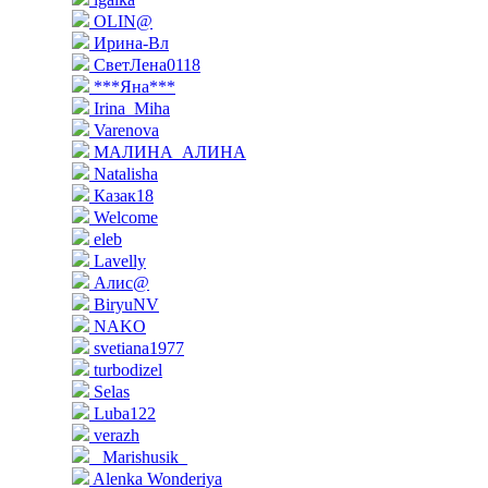
OLIN@
Ирина-Вл
СветЛена0118
***Яна***
Irina_Miha
Varenova
МАЛИНА_АЛИНА
Natalisha
Казак18
Welcome
eleb
Lavelly
Алис@
BiryuNV
NAKO
svetiana1977
turbodizel
Selas
Luba122
verazh
_Marishusik_
Alenka Wonderiya