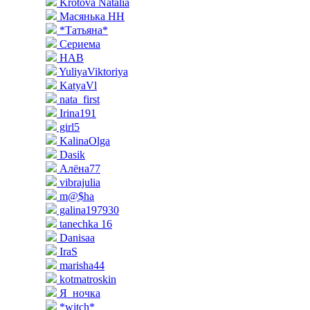
Krotova Natalia
Масянька НН
*Татьяна*
Сериема
НАВ
YuliyaViktoriya
KatyaVl
nata_first
Irina191
girl5
KalinaOlga
Dasik
Алёна77
vibrajulia
m@$ha
galina197930
tanechka 16
Danisaa
IraS
marisha44
kotmatroskin
Я_ночка
*witch*