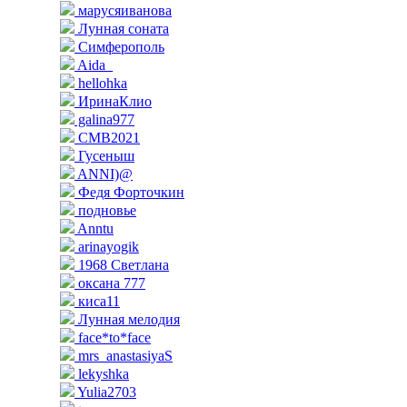
марусяиванова
Лунная соната
Симферополь
Aida_
hellohka
ИринаКлио
galina977
СМВ2021
Гусеныш
ANNI)@
Федя Форточкин
подновье
Anntu
arinayogik
1968 Светлана
оксана 777
киса11
Лунная мелодия
face*to*face
mrs_anastasiyaS
lekyshka
Yulia2703