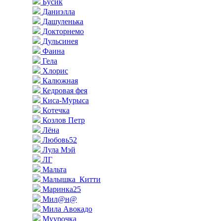
Бусик
Даниэлла
Дашуленька
Докторнемо
Дульсинея
Фаина
Гела
Хлорис
Калюжная
Кедровая фея
Киса-Мурыса
Котечка
Козлов Петр
Лёна
Любовь52
Лула Мэй
ЛГ
Мальта
Малышка_Китти
Маринка25
Мил@н@
Мила Авокадо
Муурочка