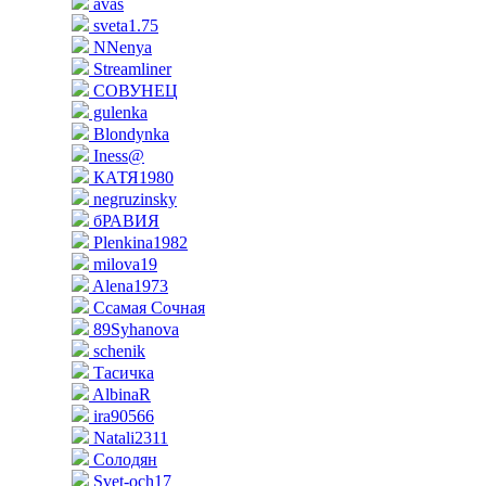
avas
sveta1.75
NNenya
Streamliner
СОВУНЕЦ
gulenka
Blondynka
Iness@
КАТЯ1980
negruzinsky
бРАВИЯ
Plenkina1982
milova19
Alena1973
Ссамая Сочная
89Syhanova
schenik
Тасичка
AlbinaR
ira90566
Natali2311
Солодян
Svet-och17