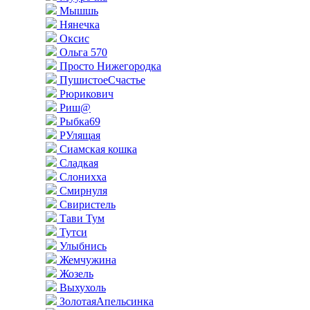
Мышшь
Нянечка
Оксис
Ольга 570
Просто Нижегородка
ПушистоеСчастье
Рюрикович
Риш@
Рыбка69
РУлящая
Сиамская кошка
Сладкая
Слонихха
Смирнуля
Свиристель
Тави Тум
Тутси
Улыбнись
Жемчужина
Жозель
Выхухоль
ЗолотаяАпельсинка