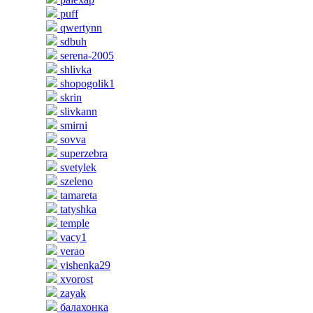
puff
qwertynn
sdbuh
serena-2005
shlivka
shopogolik1
skrin
slivkann
smirni
sovva
superzebra
svetylek
szeleno
tamareta
tatyshka
temple
vacy1
verao
vishenka29
xvorost
zayak
балахонка