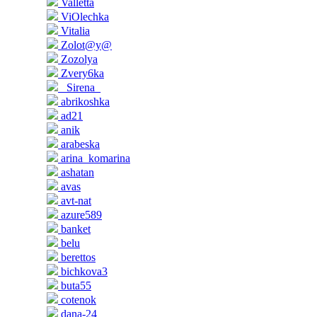
Valletta
ViOlechka
Vitalia
Zolot@y@
Zozolya
Zvery6ka
_Sirena_
abrikoshka
ad21
anik
arabeska
arina_komarina
ashatan
avas
avt-nat
azure589
banket
belu
berettos
bichkova3
buta55
cotenok
dana-24