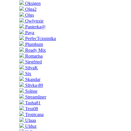
Oksigen
Olga2
Olgs
Owlynxie
Panterka@
Paya
PerfecTcionistka
Plumbum
Ready Mix
Romarisa
Siegfried
SilvaK
Six
Skandar
Slivka-89
Solnse
Streamliner
Tasha81
Tess08
Tropicana
Ulaaa
Ulduz