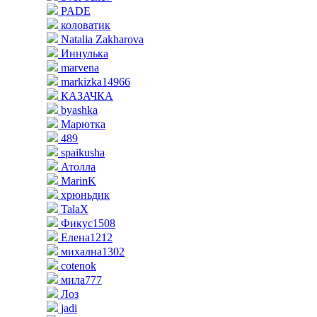
PADE
коловатик
Natalia Zakharova
Иннулька
marvena
markizka14966
КАЗАЧКА
byashka
Марютка
489
spaikusha
Атолла
MarinK
хрюньдик
TalaX
Фикус1508
Елена1212
михална1302
cotenok
мила777
Лоз
jadi