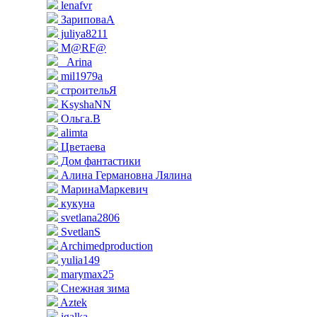
lenafvr
ЗариповаА
juliya8211
M@RF@
_Arina
mil1979a
строительЯ
KsyshaNN
Ольга.В
alimta
Цветаева
Дом фантастики
Алина Германовна Лялина
МаринаМаркевич
кукуна
svetlana2806
SvetlanS
Archimedproduction
yulia149
marymax25
Снежная зима
Aztek
igalka