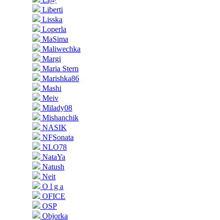
Liberti
Lisska
Loperla
MaSima
Maliwechka
Margi
Maria Stern
Marishka86
Mashi
Meiv
Milady08
Mishanchik
NASIK
NFSonata
NLO78
NataYa
Natush
Neit
O l g a
OFICE
OSP
Objorka