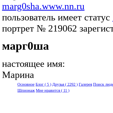
marg0sha.www.nn.ru
пользователь имеет статус
портрет № 219062 зарегист
марг0ша
настоящее имя:
Марина
Основное
Блог
( 5 )
Друзья
( 2292 )
Галерея
Поиск люд
Шпионаж
Мне нравится
( 11 )