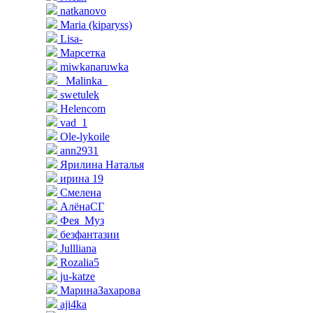
natkanovo
Maria (kiparyss)
Lisa-
Марсетка
miwkanaruwka
_Malinka_
swetulek
Helencom
vad_1
Ole-lykoile
ann2931
Ярилина Наталья
ирина 19
Смелена
АлёнаСГ
Фея_Муз
безфантазии
Jullliana
Rozalia5
ju-katze
МаринаЗахарова
aji4ka