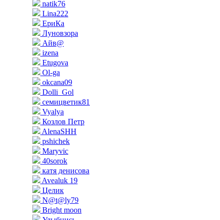
natik76
Lina222
ЕриКа
Луновзора
Айв@
izena
Etugova
Ol-ga
okcana09
Dolli_Gol
семицветик81
Vyalya
Козлов Петр
AlenaSHH
pshichek
Maryvic
40sorok
катя денисова
Avealuk 19
Целик
N@t@ly79
Bright moon
Улыбнись