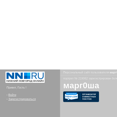
Персональный сайт пользователя
мар
портрет № 219062 зарегистрирован боле
марг0ша
Привет, Гость !
-
Войти
-
Зарегистрироваться