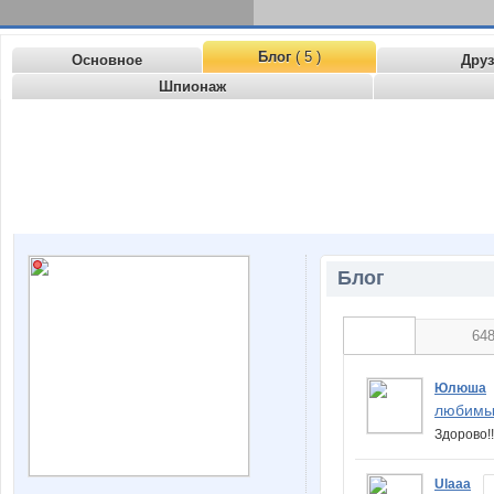
Блог
( 5 )
Основное
Дру
Шпионаж
Блог
64
Юлюша
любимы
Здорово!
Ulaaa