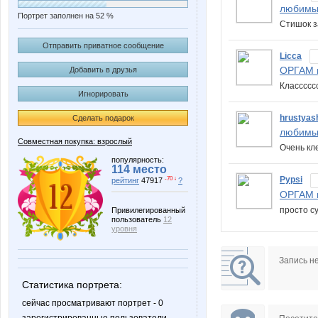
любимы
Портрет заполнен на 52 %
Стишок з
Отправить приватное сообщение
Licca
ОРГАМ в
Добавить в друзья
Класссс
Игнорировать
hrustyas
Сделать подарок
любимы
Совместная покупка: взрослый
Очень кл
популярность:
114 место
Pypsi
-70 ↓
рейтинг
47917
?
ОРГАМ в
просто су
Привилегированный
пользователь
12
уровня
Запись н
Статистика портрета:
сейчас просматривают портрет - 0