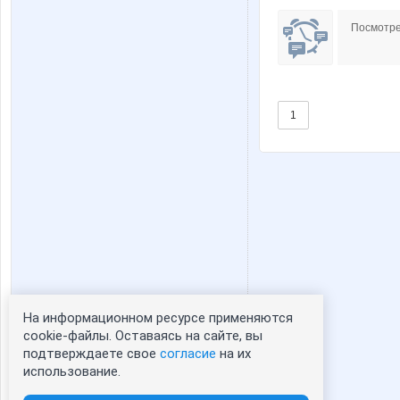
Посмотре
1
На информационном ресурсе применяются
Статистика портрета:
cookie-файлы. Оставаясь на сайте, вы
подтверждаете свое
согласие
на их
сейчас просматривают портрет - 0
использование.
зарегистрированные пользователи
посетившие портрет за 7 дней - 1