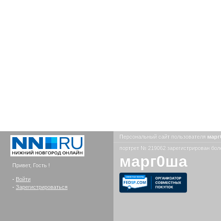
Персональный сайт пользователя
мар
портрет № 219062 зарегистрирован боле
марг0ша
Привет, Гость !
-
Войти
-
Зарегистрироваться