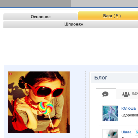
Блог
( 5 )
Основное
Шпионаж
Блог
64
Юлюша
Здорово!
Ulaaa