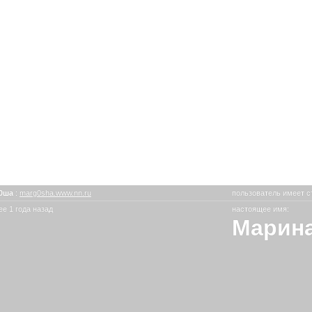
г0ша
:
marg0sha.www.nn.ru
пользователь имеет с
е 1 года назад
настоящее имя:
Марин