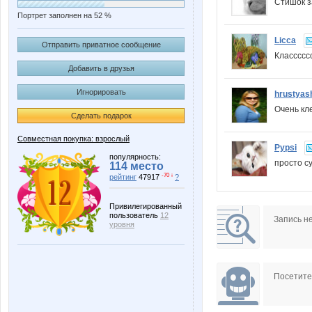
Стишок з
Портрет заполнен на 52 %
Licca
Отправить приватное сообщение
Класссс
Добавить в друзья
Игнорировать
hrustyas
Очень кл
Сделать подарок
Совместная покупка: взрослый
Pypsi
популярность:
просто су
114 место
-70 ↓
рейтинг
47917
?
Привилегированный
пользователь
12
Запись н
уровня
Посетит