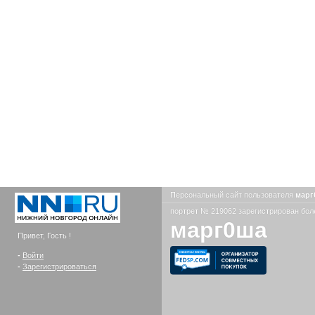
Персональный сайт пользователя
мар
портрет № 219062 зарегистрирован боле
марг0ша
Привет, Гость !
-
Войти
-
Зарегистрироваться