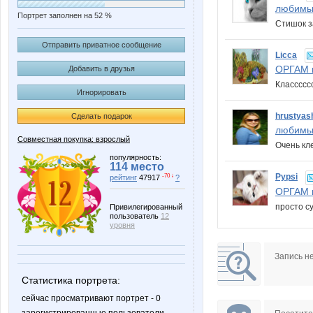
любимы
Портрет заполнен на 52 %
Стишок з
Отправить приватное сообщение
Licca
ОРГАМ в
Добавить в друзья
Класссс
Игнорировать
hrustyas
Сделать подарок
любимы
Совместная покупка: взрослый
Очень кл
популярность:
114 место
Pypsi
-70 ↓
рейтинг
47917
?
ОРГАМ в
просто су
Привилегированный
пользователь
12
уровня
Запись н
Статистика портрета:
сейчас просматривают портрет - 0