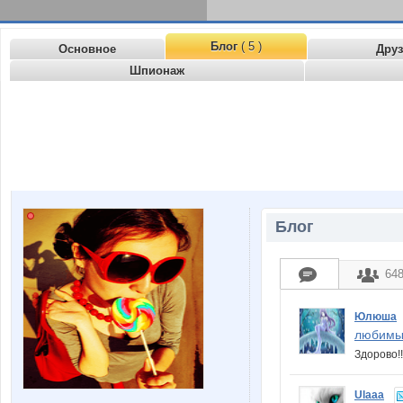
Блог
( 5 )
Основное
Дру
Шпионаж
Блог
64
Юлюша
любимы
Здорово!
Ulaaa