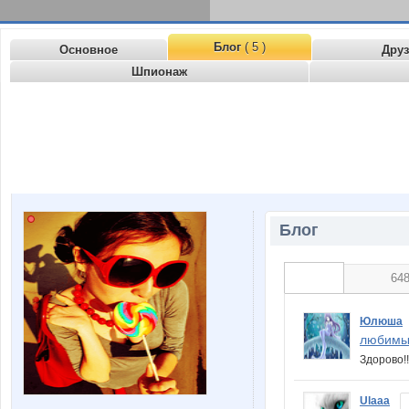
Блог
( 5 )
Основное
Дру
Шпионаж
Блог
64
Юлюша
любимы
Здорово!
Ulaaa