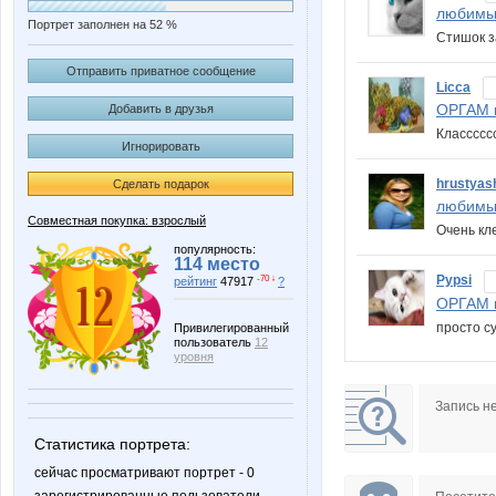
любимы
Портрет заполнен на 52 %
Стишок з
Отправить приватное сообщение
Licca
ОРГАМ в
Добавить в друзья
Класссс
Игнорировать
hrustyas
Сделать подарок
любимы
Совместная покупка: взрослый
Очень кл
популярность:
114 место
Pypsi
-70 ↓
рейтинг
47917
?
ОРГАМ в
просто су
Привилегированный
пользователь
12
уровня
Запись н
Статистика портрета:
сейчас просматривают портрет - 0