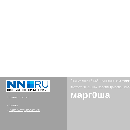
Персональный сайт пользователя
мар
портрет № 219062 зарегистрирован боле
марг0ша
Привет, Гость !
-
Войти
-
Зарегистрироваться