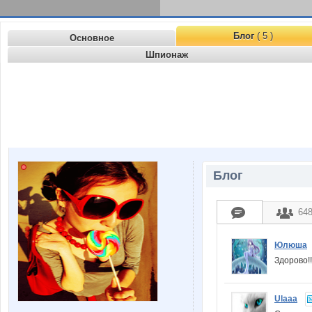
Блог
( 5 )
Основное
Шпионаж
Блог
64
Юлюша
Здорово!
Ulaaa