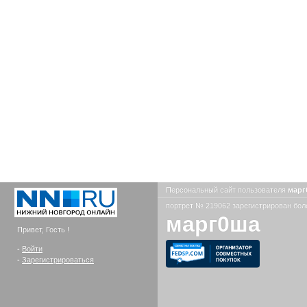
Персональный сайт пользователя
мар
портрет № 219062 зарегистрирован боле
марг0ша
Привет, Гость !
-
Войти
-
Зарегистрироваться