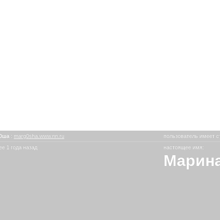
г0ша
:
marg0sha.www.nn.ru
пользователь имеет с
е 1 года назад
настоящее имя:
Марин