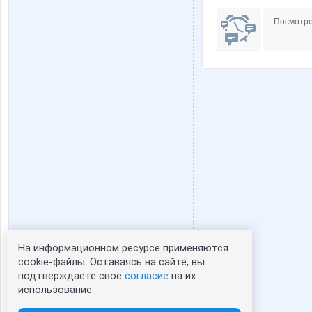
Посмотре
На информационном ресурсе применяются
Статистика портрета:
cookie-файлы. Оставаясь на сайте, вы
подтверждаете свое
согласие
на их
сейчас просматривают портрет - 0
использование.
зарегистрированные пользователи
посетившие портрет за 7 дней - 2