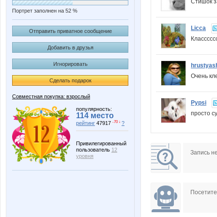
Стишок з
Портрет заполнен на 52 %
Licca
Отправить приватное сообщение
Класссс
Добавить в друзья
Игнорировать
hrustyas
Очень кл
Сделать подарок
Совместная покупка: взрослый
Pypsi
популярность:
просто су
114 место
-70 ↓
рейтинг
47917
?
Привилегированный
пользователь
12
Запись н
уровня
Посетит