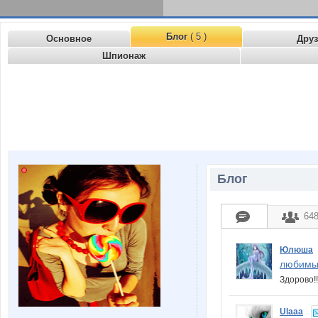
Блог
( 5 )
Основное
Дру
Шпионаж
Блог
64
Юлюша
любимы
Здорово!
Ulaaa