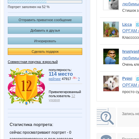
любимы
Портрет заполнен на 52 %
Стишок з
Отправить приватное сообщение
Licca
ОРГАМ в
Добавить в друзья
Класссс
Игнорировать
hrustyas
Сделать подарок
любимы
Совместная покупка: взрослый
Очень кл
популярность:
114 место
Pypsi
-70 ↓
рейтинг
47917
?
ОРГАМ в
просто су
Привилегированный
пользователь
12
уровня
Запись н
Статистика портрета:
сейчас просматривают портрет - 0