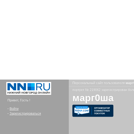
Персональный сайт пользователя
мар
портрет № 219062 зарегистрирован боле
марг0ша
Привет, Гость !
-
Войти
-
Зарегистрироваться