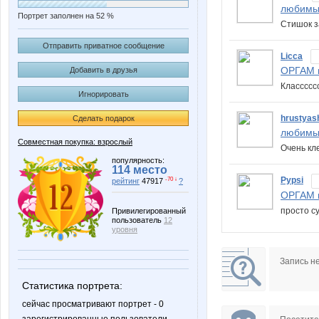
любимы
Портрет заполнен на 52 %
Стишок з
Отправить приватное сообщение
Licca
ОРГАМ в
Добавить в друзья
Класссс
Игнорировать
hrustyas
Сделать подарок
любимы
Совместная покупка: взрослый
Очень кл
популярность:
114 место
Pypsi
-70 ↓
рейтинг
47917
?
ОРГАМ в
просто су
Привилегированный
пользователь
12
уровня
Запись н
Статистика портрета:
сейчас просматривают портрет - 0