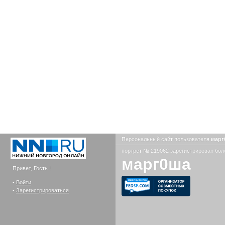
Персональный сайт пользователя
мар
портрет № 219062 зарегистрирован боле
марг0ша
Привет, Гость !
-
Войти
-
Зарегистрироваться