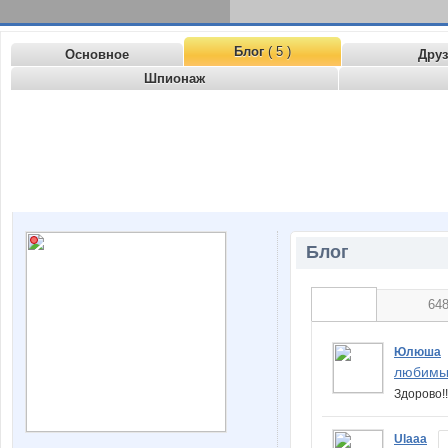
Блог
( 5 )
Основное
Дру
Шпионаж
Блог
64
Юлюша
любимы
Здорово!
Ulaaa